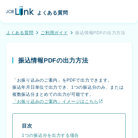
こ
J
の
よくある質問
C
ペ
B
ー
L
ジ
よくある質問
ご利用ガイド
振込情報PDFの出力方法
i
の
n
メ
k
イ
振込情報PDFの出力方法
ン
コ
ン
「お振り込みのご案内」をPDFで出力できます。
テ
振込年月日単位で出力でき、1つの振込分のみ、または
ン
複数振込分まとめての出力が可能です。
ツ
「お振り込みのご案内」イメージはこちら
へ
移
動
す
目次
る
1つの振込分を出力する場合