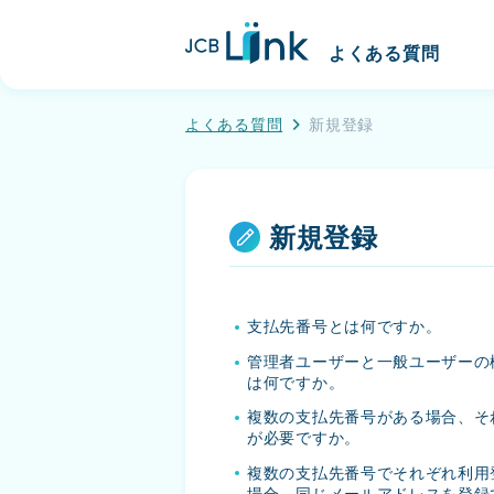
こ
J
の
よくある質問
C
ペ
B
ー
よくある質問
新規登録
L
ジ
i
の
n
メ
k
イ
新規登録
ン
コ
ン
支払先番号とは何ですか。
テ
管理者ユーザーと一般ユーザーの
は何ですか。
ン
ツ
複数の支払先番号がある場合、そ
が必要ですか。
へ
複数の支払先番号でそれぞれ利用
移
場合、同じメールアドレスを登録