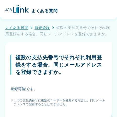
こ
J
の
よくある質問
C
ペ
B
ー
L
ジ
よくある質問
新規登録
複数の支払先番号でそれぞれ利
i
の
用登録をする場合、同じメールアドレスを登録できますか。
n
メ
k
イ
ン
複数の支払先番号でそれぞれ利用登
コ
ン
録をする場合、同じメールアドレス
テ
を登録できますか。
ン
ツ
へ
登録可能です。
移
動
１つの支払先番号に複数のユーザーを登録する場合は、同じメール
アドレスで登録することはできません。
す
る