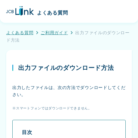
こ
J
の
よくある質問
C
ペ
B
ー
L
ジ
よくある質問
ご利用ガイド
出力ファイルのダウンロー
i
の
ド方法
n
メ
k
イ
ン
出力ファイルのダウンロード方法
コ
ン
テ
出力したファイルは、次の方法でダウンロードしてくだ
ン
さい。
ツ
へ
スマートフォンではダウンロードできません。
移
動
す
る
目次