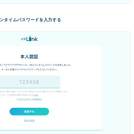
ワンタイムパスワードを入力する