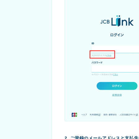
2. ご登録のメールアドレスと支払