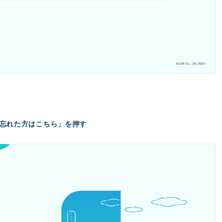
を忘れた方はこちら」を押す