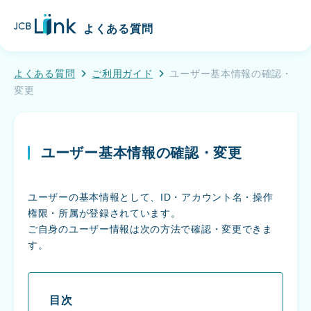
こ
J
の
よくある質問
C
ペ
B
ー
L
ジ
よくある質問
ご利用ガイド
ユーザー基本情報の確認・
i
の
変更
n
メ
k
イ
ン
ユーザー基本情報の確認・変更
コ
ン
テ
ユーザーの基本情報として、ID・アカウント名・操作
ン
権限・所属が登録されています。
ツ
ご自身のユーザー情報は次の方法で確認・変更できま
へ
す。
移
動
す
る
目次