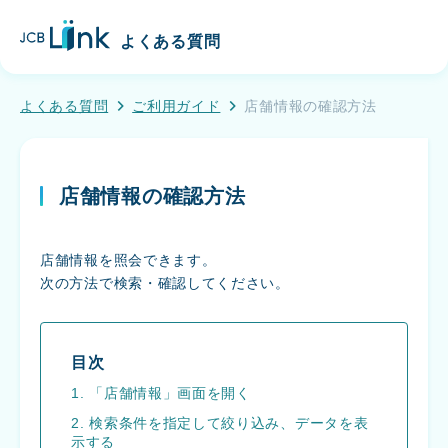
こ
J
の
よくある質問
C
ペ
B
ー
L
ジ
よくある質問
ご利用ガイド
店舗情報の確認方法
i
の
n
メ
k
イ
店舗情報の確認方法
ン
コ
ン
店舗情報を照会できます。
テ
次の方法で検索・確認してください。
ン
ツ
へ
移
目次
動
1. 「店舗情報」画面を開く
す
2. 検索条件を指定して絞り込み、データを表
る
示する