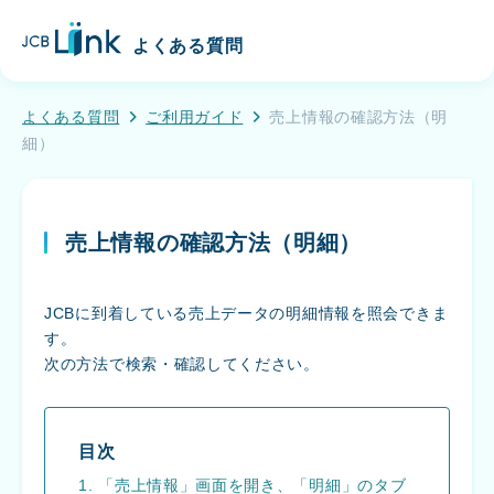
こ
J
の
よくある質問
C
ペ
B
ー
L
ジ
よくある質問
ご利用ガイド
売上情報の確認方法（明
i
の
細）
n
メ
k
イ
ン
売上情報の確認方法（明細）
コ
ン
テ
JCBに到着している売上データの明細情報を照会できま
ン
す。
ツ
次の方法で検索・確認してください。
へ
移
動
す
目次
る
1. 「売上情報」画面を開き、「明細」のタブ