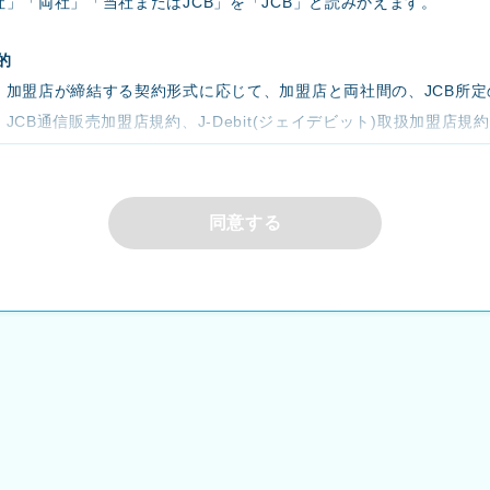
社」「両社」「当社またはJCB」を「JCB」と読みかえます。
的
、加盟店が締結する契約形式に応じて、加盟店と両社間の、JCB所定の
JCB通信販売加盟店規約、J-Debit(ジェイデビット)取扱加盟店規
の決済手段に関する規約等（これらに付帯する特約等を含む）にかか
れらの内容に準じる契約書形式の加盟店契約を含み、以下総称して「
いう）に基づいて当社およびJCBが提供するサービス「JCB Link
同意する
の利用方法および遵守事項につき定めるものです。
語の定義
おける用語の意味は、本規定に別段の定めがない限り、次のとおりと
支払先番号」とは、加盟店が指定する振込指定金融機関口座ごとに両社
いいます。
サービス」とは、両社所定のWebサイト（以下「本Webサイト」とい
する第4条の内容のサービスをいいます。