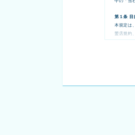
中の「当
第１条 目
本規定は
盟店規約、
CB所定
契約（こ
契約等」と
する場合
第２条 用
本規定に
す。
(1)「
る番号を
(2)「本
いて提供