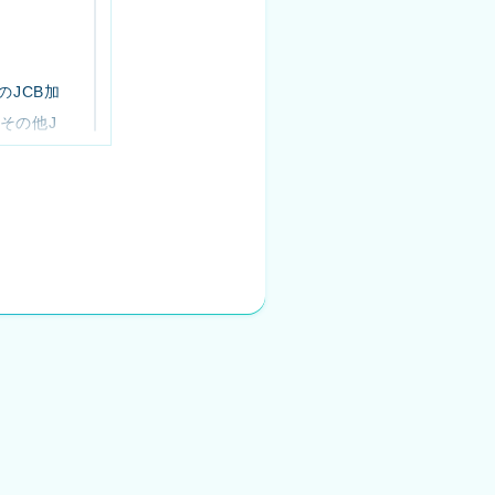
JCB加
約その他J
る加盟店
加盟店
」を利用
しま
が付与す
う）にお