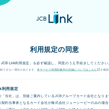
J
C
B
L
i
利用規定の同意
n
k
JCB
Link
「
利用規定」を必ず確認し、同意のうえ手続きしてください
登録できない場合があります。
本サービス利用対象外の詳細についてはこちら
を確認
ink利用規定
の「当社」は、別途ご案内しているJCBグループカード会社となりま
の契約当事者となるカード会社が株式会社ジェーシービーのみの場合